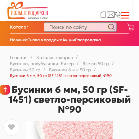
Каталог
Новинки
Снова в продаже
Акции
Распродажа
Главная
/
Каталог товаров
/
Бусинки, полубусинки, бисер
/
Все по 50 гр
/
Бусинки 50 гр
/
Бусинки 6 мм 50 гр
/
Бусинки 6 мм, 50 гр (SF-1451) светло-персиковый №90
Бусинки 6 мм, 50 гр (SF-
1451) светло-персиковый
№90