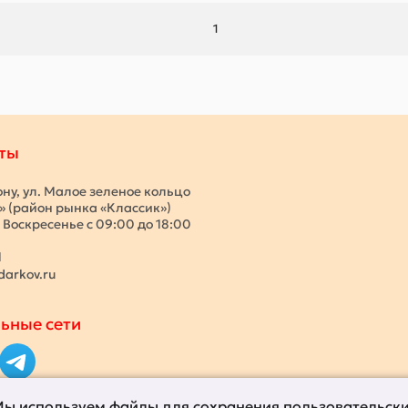
1
ты
ону, ул. Малое зеленое кольцо
с» (район рынка «Классик»)
 Воскресенье с 09:00 до 18:00
1
darkov.ru
ьные сети
ы используем файлы для сохранения пользовательск