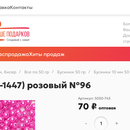
авка
Контакты
Бол
Ва
Дос
ст
аспродажа
Хиты продаж
и, бисер
/
Все по 50 гр
/
Бусинки 50 гр
/
Бусинки 10 мм 50
F-1447) розовый №96
Артикул:
5050-745
70 ₽
оптовая
-
+