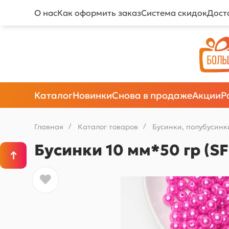
О нас
Как оформить заказ
Система скидок
Дост
Каталог
Новинки
Снова в продаже
Акции
Р
Главная
/
Каталог товаров
/
Бусинки, полубусинк
Бусинки 10 мм*50 гр (S