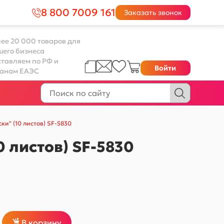
8 800 7009 161
Заказать звонок
ее 20 000 товаров для
шего бизнеса
тавляем по РФ и
Войти
ранам ЕАЭС
и" (10 листов) SF-5830
 листов) SF-5830
В корзину