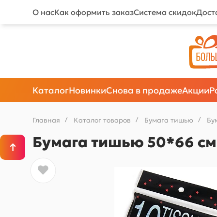
О нас
Как оформить заказ
Система скидок
Дост
Каталог
Новинки
Снова в продаже
Акции
Р
Главная
/
Каталог товаров
/
Бумага тишью
/
Бу
Бумага тишью 50*66 см 