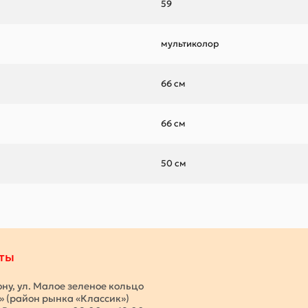
59
мультиколор
66 см
66 см
50 см
ты
ону, ул. Малое зеленое кольцо
с» (район рынка «Классик»)