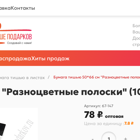
авка
Контакты
Бол
Ва
Дос
ст
аспродажа
Хиты продаж
мага тишью в листах
/
Бумага тишью 50*66 см "Разноцветные полоск
"Разноцветные полоски" (10
Артикул:
67-147
78 ₽
оптовая
Цена за
единицу
:
7.8 ₽
-
+