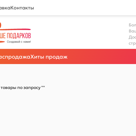
авка
Контакты
Бол
Ва
Дос
ст
аспродажа
Хиты продаж
товары по запросу ""