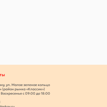
ты
ону, ул. Малое зеленое кольцо
с» (район рынка «Классик»)
 Воскресенье с 09:00 до 18:00
1
darkov.ru