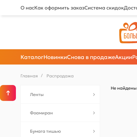
О нас
Как оформить заказ
Система скидок
Дост
Каталог
Новинки
Снова в продаже
Акции
Р
Главная
/
Распродажа
Не найдены 
Ленты
Фоамиран
Бумага тишью