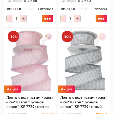
Артикул:
312-766
Артикул:
312-770
185.50 ₽
Оптовая
185.50 ₽
Оптовая
265 ₽
265 ₽
-
+
-
+
-30%
-30%
Акция
Акция
Лента с волнистым краем
Лента с волнистым краем
4 см*10 ярд "Гусиная
4 см*10 ярд "Гусиная
лапка" (SF-7739) светло-
лапка" (SF-7739) серый
розовый
Цена за
ярд
:
18.55 ₽
Цена за
ярд
:
18.55 ₽