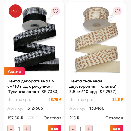
-30%
Акция
Лента декоративная 4
Лента тканевая
см*10 ярд с рисунком
двусторонняя "Клетка"
"Гусиная лапка" SF-7383,
3,8 см*10 ярд (SF-7537)
черный №13
бежевый №6
Цена за
ярд
:
15.75 ₽
Цена за
ярд
:
21.5 ₽
Артикул:
312-685
Артикул:
138-166
157.50 ₽
Оптовая
215 ₽
Оптовая
225 ₽
-
+
-
+