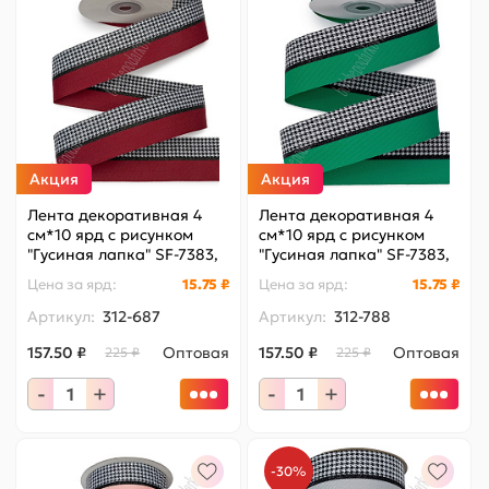
Акция
Акция
Лента декоративная 4
Лента декоративная 4
см*10 ярд с рисунком
см*10 ярд с рисунком
"Гусиная лапка" SF-7383,
"Гусиная лапка" SF-7383,
бордовый №2
зеленый №10
Цена за
ярд
:
15.75 ₽
Цена за
ярд
:
15.75 ₽
Артикул:
312-687
Артикул:
312-788
157.50 ₽
Оптовая
157.50 ₽
Оптовая
225 ₽
225 ₽
-
+
-
+
-30%