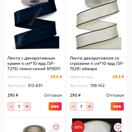
Лента с декоративным
Лента декоративная со
краем 4 см*10 ярд (SF-
стразами 4 см*10 ярд (SF-
7275) темно-синий №0011
7529) айвори
Цена за
ярд
:
29.5 ₽
Цена за
ярд
:
29.5 ₽
Артикул:
312-631
Артикул:
138-142
295 ₽
Оптовая
295 ₽
Оптовая
-
+
-
+
-30%