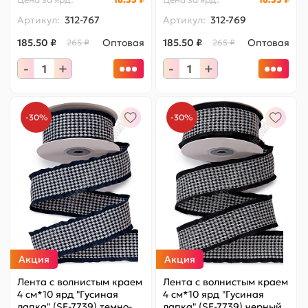
Артикул:
312-767
Артикул:
312-769
185.50 ₽
Оптовая
185.50 ₽
Оптовая
265 ₽
265 ₽
-
+
-
+
-30%
-30%
Акция
Акция
Лента с волнистым краем
Лента с волнистым краем
4 см*10 ярд "Гусиная
4 см*10 ярд "Гусиная
лапка" (SF-7739) темно-
лапка" (SF-7739) черный