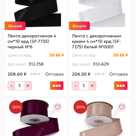
Акция
Акция
Лента декоративная 4
Лента с декоративным
см*10 ярд (SF-7735)
краем 4 см*10 ярд (SF-
черный №6
7275) белый №0001
Цена за
ярд
:
20.86 ₽
Цена за
ярд
:
20.65 ₽
Артикул:
312-758
Артикул:
312-629
208.60 ₽
Оптовая
206.50 ₽
Оптовая
298 ₽
295 ₽
-
+
-
+
-30%
-30%