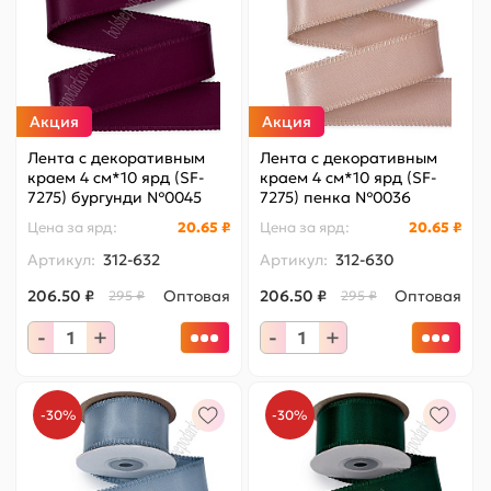
Акция
Акция
Лента с декоративным
Лента с декоративным
краем 4 см*10 ярд (SF-
краем 4 см*10 ярд (SF-
7275) бургунди №0045
7275) пенка №0036
Цена за
ярд
:
20.65 ₽
Цена за
ярд
:
20.65 ₽
Артикул:
312-632
Артикул:
312-630
206.50 ₽
Оптовая
206.50 ₽
Оптовая
295 ₽
295 ₽
-
+
-
+
-30%
-30%