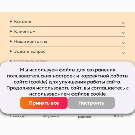
Каталог
Клиентам
Наши контакты
Задать вопрос
Оставить отзыв
Мы используем файлы для сохранения
пользовательских настроек и корректной работы
8 800 7009 161
Заказать звонок
сайта (cookie) для улучшения работы сайта.
Продолжая использовать сайт, вы
соглашаетесь с
Наши социальные
использованием файлов cookie
сети
Принять все
Настроить
Все права защищены © 2011-2026
bolshepodarkov.ru
На главную
Избранное
Войти
Корзина
Публичная оферта
Политика конфиденциальности
Согласие на рекламную рассылку