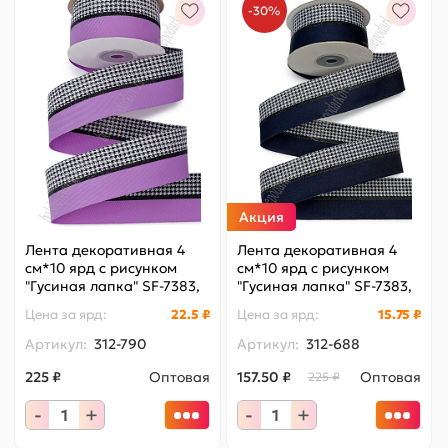
-30%
Акция
Лента декоративная 4
Лента декоративная 4
см*10 ярд с рисунком
см*10 ярд с рисунком
"Гусиная лапка" SF-7383,
"Гусиная лапка" SF-7383,
сиреневый №15
темно-синий №3
Цена за
ярд
:
22.5 ₽
Цена за
ярд
:
15.75 ₽
Артикул:
312-790
Артикул:
312-688
225 ₽
Оптовая
157.50 ₽
Оптовая
225 ₽
-
+
-
+