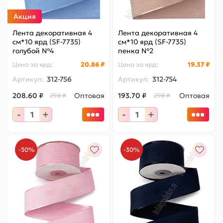
Акция
Лента декоративная 4
Лента декоративная 4
см*10 ярд (SF-7735)
см*10 ярд (SF-7735)
голубой №4
пенка №2
Цена за
ярд
:
20.86 ₽
Цена за
ярд
:
19.37 ₽
Артикул:
312-756
Артикул:
312-754
208.60 ₽
Оптовая
193.70 ₽
Оптовая
298 ₽
298 ₽
-
+
-
+
-30%
-30%