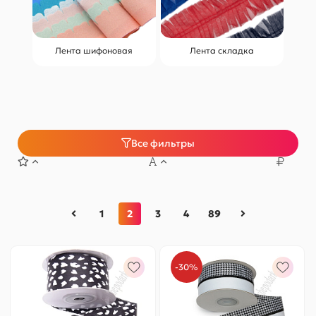
Лента шифоновая
Лента складка
Все фильтры
1
2
3
4
89
-30%