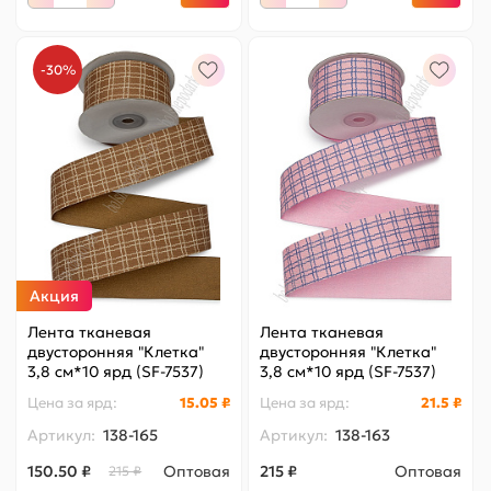
-30%
Акция
Лента тканевая
Лента тканевая
двусторонняя "Клетка"
двусторонняя "Клетка"
3,8 см*10 ярд (SF-7537)
3,8 см*10 ярд (SF-7537)
коричневый №5
розовый №3
Цена за
ярд
:
15.05 ₽
Цена за
ярд
:
21.5 ₽
Артикул:
138-165
Артикул:
138-163
150.50 ₽
Оптовая
215 ₽
Оптовая
215 ₽