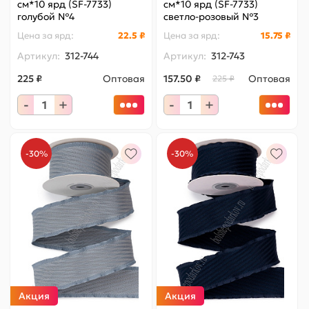
см*10 ярд (SF-7733)
см*10 ярд (SF-7733)
голубой №4
светло-розовый №3
Цена за
ярд
:
22.5 ₽
Цена за
ярд
:
15.75 ₽
Артикул:
312-744
Артикул:
312-743
225 ₽
Оптовая
157.50 ₽
Оптовая
225 ₽
-
+
-
+
-30%
-30%
Акция
Акция