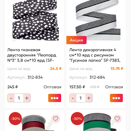
Акция
Лента тканевая
Лента декоративная 4
двусторонняя "Леопард
см*10 ярд с рисунком
№3" 3,8 см*10 ярд (SF-
"Гусиная лапка" SF-7383,
8055) черный
белый №1
Цена за
ярд
:
24.5 ₽
Цена за
ярд
:
15.75 ₽
Артикул:
312-834
Артикул:
312-684
245 ₽
Оптовая
157.50 ₽
Оптовая
225 ₽
-
+
-
+
-30%
-30%