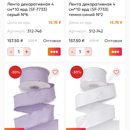
Лента декоративная 4
Лента декоративная 4
см*10 ярд (SF-7733)
см*10 ярд (SF-7733)
серый №6
темно-синий №2
Цена за
ярд
:
15.75 ₽
Цена за
ярд
:
15.75 ₽
Артикул:
312-746
Артикул:
312-742
157.50 ₽
Оптовая
157.50 ₽
Оптовая
225 ₽
225 ₽
-
+
-
+
-30%
-30%