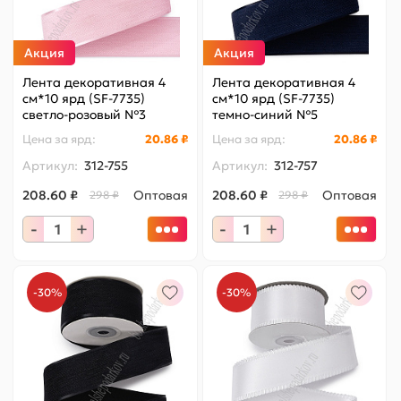
Акция
Акция
Лента декоративная 4
Лента декоративная 4
см*10 ярд (SF-7735)
см*10 ярд (SF-7735)
светло-розовый №3
темно-синий №5
Цена за
ярд
:
20.86 ₽
Цена за
ярд
:
20.86 ₽
Артикул:
312-755
Артикул:
312-757
208.60 ₽
Оптовая
208.60 ₽
Оптовая
298 ₽
298 ₽
-
+
-
+
-30%
-30%