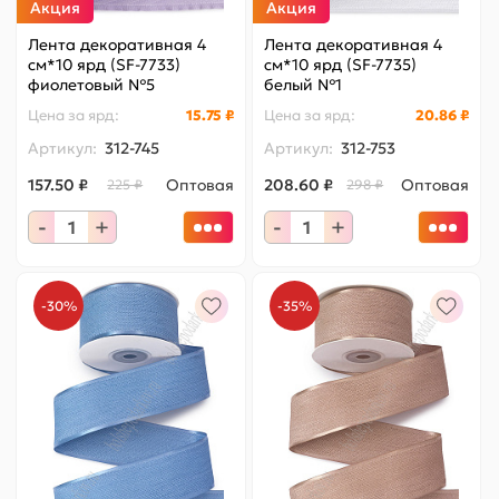
Акция
Акция
Лента декоративная 4
Лента декоративная 4
см*10 ярд (SF-7733)
см*10 ярд (SF-7735)
фиолетовый №5
белый №1
Цена за
ярд
:
15.75 ₽
Цена за
ярд
:
20.86 ₽
Артикул:
312-745
Артикул:
312-753
157.50 ₽
Оптовая
208.60 ₽
Оптовая
225 ₽
298 ₽
-
+
-
+
-30%
-35%