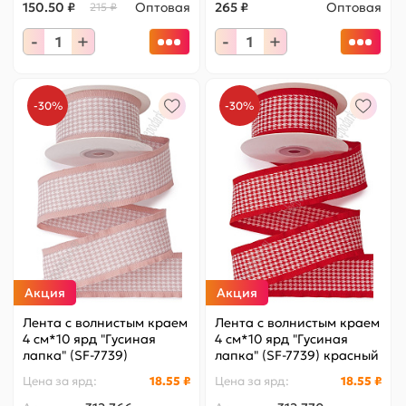
150.50 ₽
Оптовая
265 ₽
Оптовая
215 ₽
-
+
-
+
-30%
-30%
Акция
Акция
Лента с волнистым краем
Лента с волнистым краем
4 см*10 ярд "Гусиная
4 см*10 ярд "Гусиная
лапка" (SF-7739)
лапка" (SF-7739) красный
дымчато-розовый
Цена за
ярд
:
18.55 ₽
Цена за
ярд
:
18.55 ₽