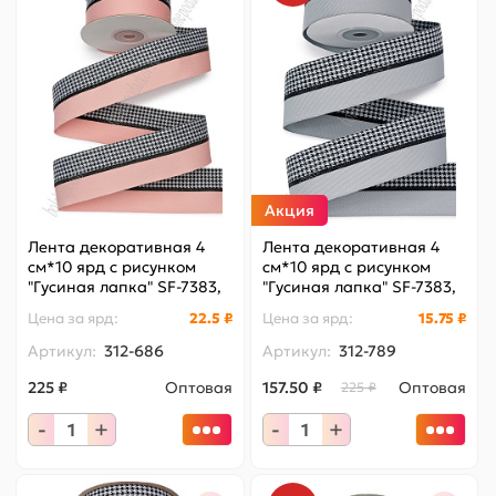
Акция
Лента декоративная 4
Лента декоративная 4
см*10 ярд с рисунком
см*10 ярд с рисунком
"Гусиная лапка" SF-7383,
"Гусиная лапка" SF-7383,
розовый №12
серый №11
Цена за
ярд
:
22.5 ₽
Цена за
ярд
:
15.75 ₽
Артикул:
312-686
Артикул:
312-789
225 ₽
Оптовая
157.50 ₽
Оптовая
225 ₽
-
+
-
+