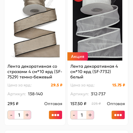
Акция
Лента декоративная со
Лента декоративная 4
стразами 4 см*10 ярд (SF-
см*10 ярд (SF-7732)
7529) темно-бежевый
белый
Цена за
ярд
:
29.5 ₽
Цена за
ярд
:
15.75 ₽
Артикул:
138-140
Артикул:
312-737
295 ₽
Оптовая
157.50 ₽
Оптовая
225 ₽
-
+
-
+