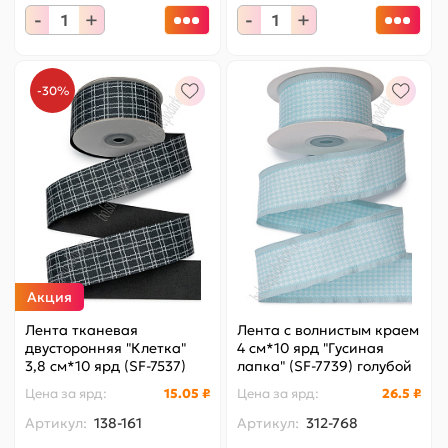
-
+
-
+
-30%
Акция
Лента тканевая
Лента с волнистым краем
двусторонняя "Клетка"
4 см*10 ярд "Гусиная
3,8 см*10 ярд (SF-7537)
лапка" (SF-7739) голубой
черный №1
Цена за
ярд
:
15.05 ₽
Цена за
ярд
:
26.5 ₽
Артикул:
138-161
Артикул:
312-768