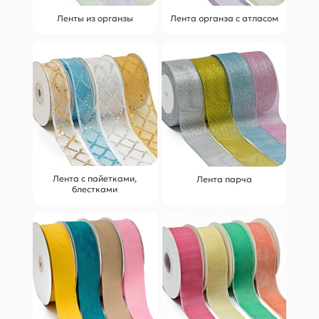
Ленты из органзы
Лента органза с атласом
Лента с пайетками,
Лента парча
блестками