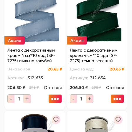
Акция
Акция
Лента с декоративным
Лента с декоративным
краем 4 см*10 ярд (SF-
краем 4 см*10 ярд (SF-
7275) пыльно-голубой
7275) темно-зеленый
№0050
№0027
Цена за
ярд
:
20.65 ₽
Цена за
ярд
:
20.65 ₽
Артикул:
312-633
Артикул:
312-634
206.50 ₽
Оптовая
206.50 ₽
Оптовая
295 ₽
295 ₽
-
+
-
+