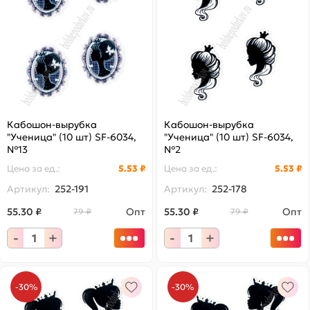
Кабошон-вырубка
Кабошон-вырубка
"Ученица" (10 шт) SF-6034,
"Ученица" (10 шт) SF-6034,
№13
№2
Цена за
ед.
:
5.53 ₽
Цена за
ед.
:
5.53 ₽
Артикул:
252-191
Артикул:
252-178
55.30 ₽
Опт
55.30 ₽
Опт
79 ₽
79 ₽
-
+
-
+
-30%
-30%