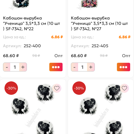
Кабошон-вырубка
Кабошон-вырубка
"Ученица" 3,5*3,3 см (10 шт
"Ученица" 3,5*3,3 см (10 шт
) SF-7342, №22
) SF-7342, №27
Цена за
ед.
:
6.86 ₽
Цена за
ед.
:
6.86 ₽
Артикул:
252-400
Артикул:
252-405
68.60 ₽
Опт
68.60 ₽
Опт
98 ₽
98 ₽
-
+
-
+
-30%
-30%