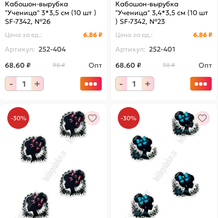
Кабошон-вырубка
Кабошон-вырубка
"Ученица" 3*3,5 см (10 шт )
"Ученица" 3,4*3,5 см (10 шт
SF-7342, №26
) SF-7342, №23
Цена за
ед.
:
6.86 ₽
Цена за
ед.
:
6.86 ₽
Артикул:
252-404
Артикул:
252-401
68.60 ₽
Опт
68.60 ₽
Опт
98 ₽
98 ₽
-
+
-
+
-30%
-30%