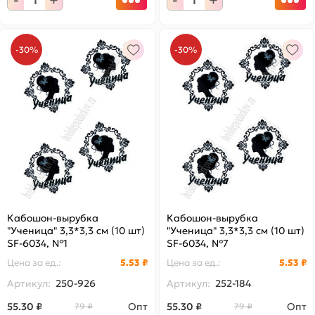
-
+
-
+
-30%
-30%
Кабошон-вырубка
Кабошон-вырубка
"Ученица" 3,3*3,3 см (10 шт)
"Ученица" 3,3*3,3 см (10 шт)
SF-6034, №1
SF-6034, №7
Цена за
ед.
:
5.53 ₽
Цена за
ед.
:
5.53 ₽
Артикул:
250-926
Артикул:
252-184
55.30 ₽
Опт
55.30 ₽
Опт
79 ₽
79 ₽