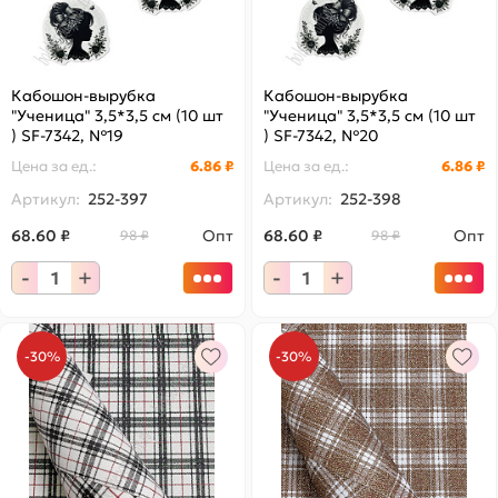
Кабошон-вырубка
Кабошон-вырубка
"Ученица" 3,5*3,5 см (10 шт
"Ученица" 3,5*3,5 см (10 шт
) SF-7342, №19
) SF-7342, №20
Цена за
ед.
:
6.86 ₽
Цена за
ед.
:
6.86 ₽
Артикул:
252-397
Артикул:
252-398
68.60 ₽
Опт
68.60 ₽
Опт
98 ₽
98 ₽
-
+
-
+
-30%
-30%