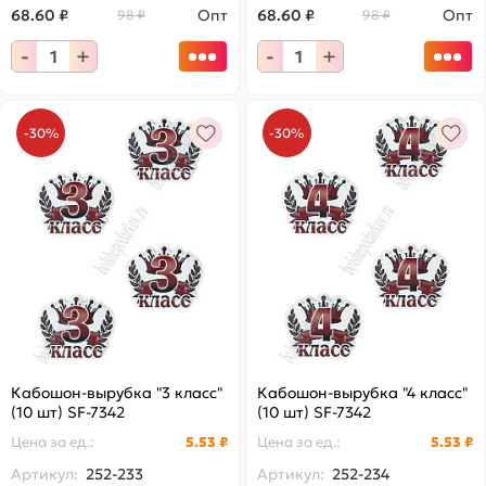
68.60 ₽
Опт
68.60 ₽
Опт
98 ₽
98 ₽
-
+
-
+
-30%
-30%
Кабошон-вырубка "3 класс"
Кабошон-вырубка "4 класс"
(10 шт) SF-7342
(10 шт) SF-7342
Цена за
ед.
:
5.53 ₽
Цена за
ед.
:
5.53 ₽
Артикул:
252-233
Артикул:
252-234