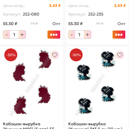
Цена за
ед.
:
5.53 ₽
Цена за
ед.
:
5.53 ₽
Артикул:
252-080
Артикул:
252-235
55.30 ₽
Опт
55.30 ₽
Опт
79 ₽
79 ₽
-
+
-
+
-30%
-30%
Кабошон-вырубка
Кабошон-вырубка