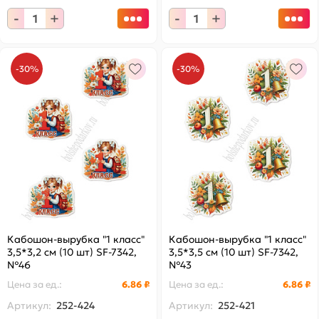
-
+
-
+
-30%
-30%
Кабошон-вырубка "1 класс"
Кабошон-вырубка "1 класс"
3,5*3,2 см (10 шт) SF-7342,
3,5*3,5 см (10 шт) SF-7342,
№46
№43
Цена за
ед.
:
6.86 ₽
Цена за
ед.
:
6.86 ₽
Артикул:
252-424
Артикул:
252-421