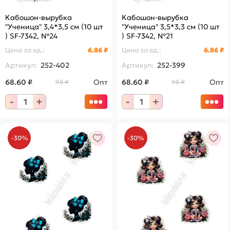
Кабошон-вырубка
Кабошон-вырубка
"Ученица" 3,4*3,5 см (10 шт
"Ученица" 3,5*3,3 см (10 шт
) SF-7342, №24
) SF-7342, №21
Цена за
ед.
:
6.86 ₽
Цена за
ед.
:
6.86 ₽
Артикул:
252-402
Артикул:
252-399
68.60 ₽
Опт
68.60 ₽
Опт
98 ₽
98 ₽
-
+
-
+
-30%
-30%