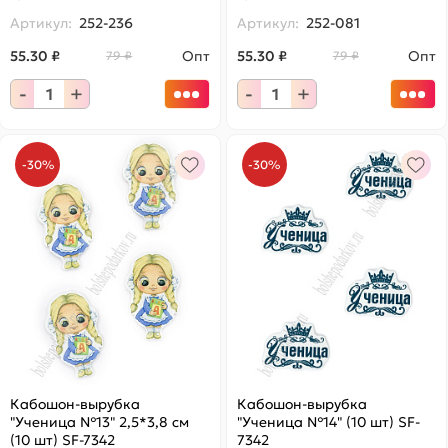
Артикул:
252-236
Артикул:
252-081
55.30 ₽
Опт
55.30 ₽
Опт
79 ₽
79 ₽
-
+
-
+
-30%
-30%
Кабошон-вырубка
Кабошон-вырубка
"Ученица №13" 2,5*3,8 см
"Ученица №14" (10 шт) SF-
(10 шт) SF-7342
7342