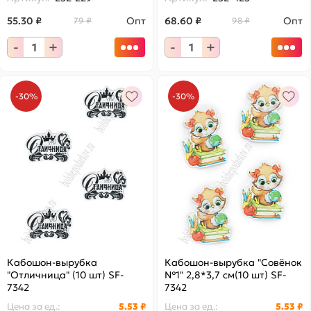
55.30 ₽
Опт
68.60 ₽
Опт
79 ₽
98 ₽
-
+
-
+
-30%
-30%
Кабошон-вырубка
Кабошон-вырубка "Совёнок
"Отличница" (10 шт) SF-
№1" 2,8*3,7 см(10 шт) SF-
7342
7342
Цена за
ед.
:
5.53 ₽
Цена за
ед.
:
5.53 ₽