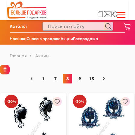
Каталог
Новинки
Снова в продаже
Акции
Распродажа
Главная
/
Акции
1
7
8
9
13
-30%
-30%