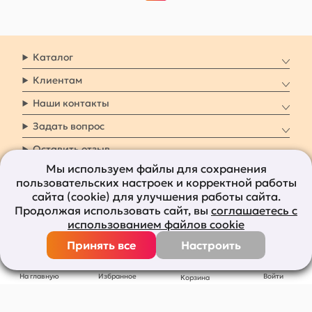
Каталог
Клиентам
Наши контакты
Задать вопрос
Оставить отзыв
Мы используем файлы для сохранения
пользовательских настроек и корректной работы
8 800 7009 161
Заказать звонок
сайта (cookie) для улучшения работы сайта.
Продолжая использовать сайт, вы
соглашаетесь с
Наши социальные
использованием файлов cookie
сети
Принять все
Настроить
Все права защищены © 2011-2026
bolshepodarkov.ru
На главную
Избранное
Войти
Корзина
Публичная оферта
Политика конфиденциальности
Согласие на рекламную рассылку