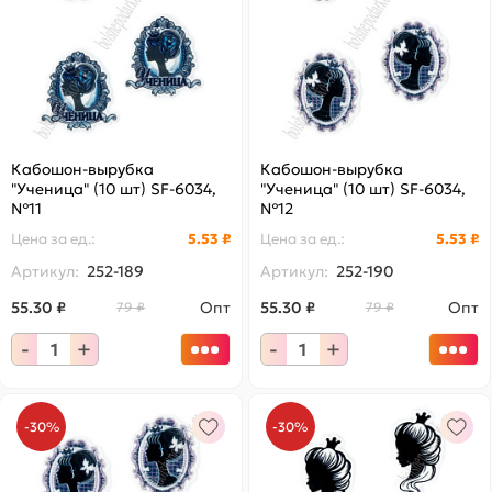
Кабошон-вырубка
Кабошон-вырубка
"Ученица" (10 шт) SF-6034,
"Ученица" (10 шт) SF-6034,
№11
№12
Цена за
ед.
:
5.53 ₽
Цена за
ед.
:
5.53 ₽
Артикул:
252-189
Артикул:
252-190
55.30 ₽
Опт
55.30 ₽
Опт
79 ₽
79 ₽
-
+
-
+
-30%
-30%