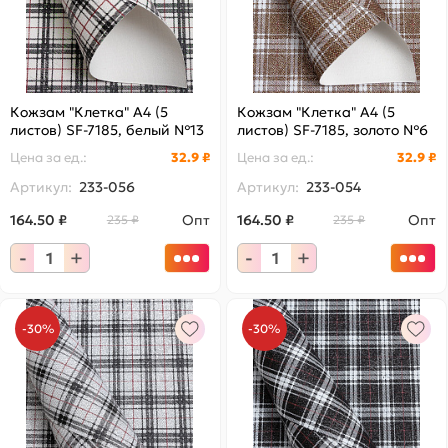
Кожзам "Клетка" А4 (5
Кожзам "Клетка" А4 (5
листов) SF-7185, белый №13
листов) SF-7185, золото №6
Цена за
ед.
:
32.9 ₽
Цена за
ед.
:
32.9 ₽
Артикул:
233-056
Артикул:
233-054
164.50 ₽
Опт
164.50 ₽
Опт
235 ₽
235 ₽
-
+
-
+
-30%
-30%