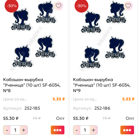
-30%
-30%
Кабошон-вырубка
Кабошон-вырубка
"Ученица" (10 шт) SF-6034,
"Ученица" (10 шт) SF-6034,
№8
№9
Цена за
ед.
:
5.53 ₽
Цена за
ед.
:
5.53 ₽
Артикул:
252-185
Артикул:
252-186
55.30 ₽
Опт
55.30 ₽
Опт
79 ₽
79 ₽
-
+
-
+