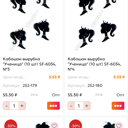
Кабошон-вырубка
Кабошон-вырубка
"Ученица" (10 шт) SF-6034,
"Ученица" (10 шт) SF-6034,
№3
№4
Цена за
ед.
:
5.53 ₽
Цена за
ед.
:
5.53 ₽
Артикул:
252-179
Артикул:
252-180
55.30 ₽
Опт
55.30 ₽
Опт
79 ₽
79 ₽
-
+
-
+
-30%
-30%