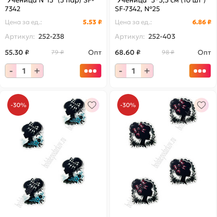
"Ученица №15" (5 пар) SF-
"Ученица" 3*3,5 см (10 шт )
7342
SF-7342, №25
Цена за
ед.
:
5.53 ₽
Цена за
ед.
:
6.86 ₽
Артикул:
252-238
Артикул:
252-403
55.30 ₽
Опт
68.60 ₽
Опт
79 ₽
98 ₽
-
+
-
+
-30%
-30%