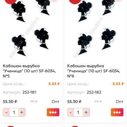
Кабошон-вырубка
Кабошон-вырубка
"Ученица" (10 шт) SF-6034,
"Ученица" (10 шт) SF-6034,
№5
№6
Цена за
ед.
:
5.53 ₽
Цена за
ед.
:
5.53 ₽
Артикул:
252-181
Артикул:
252-182
55.30 ₽
Опт
55.30 ₽
Опт
79 ₽
79 ₽
-
+
-
+