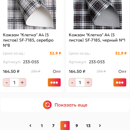
Кожзам "Клетка" А4 (5
Кожзам "Клетка" А4 (5
листов) SF-7185, серебро
листов) SF-7185, черный №1
№8
Цена за
ед.
:
32.9 ₽
Цена за
ед.
:
32.9 ₽
Артикул:
233-055
Артикул:
233-053
164.50 ₽
Опт
164.50 ₽
Опт
235 ₽
235 ₽
-
+
-
+
Показать еще
1
7
8
9
13