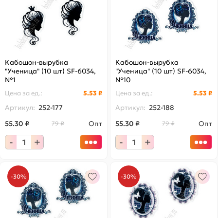
Кабошон-вырубка
Кабошон-вырубка
"Ученица" (10 шт) SF-6034,
"Ученица" (10 шт) SF-6034,
№1
№10
Цена за
ед.
:
5.53 ₽
Цена за
ед.
:
5.53 ₽
Артикул:
252-177
Артикул:
252-188
55.30 ₽
Опт
55.30 ₽
Опт
79 ₽
79 ₽
-
+
-
+
-30%
-30%