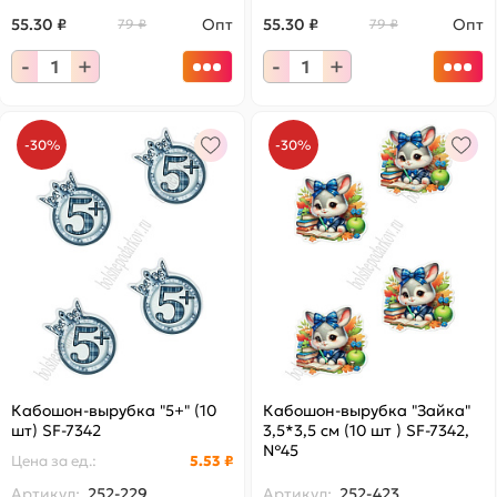
55.30 ₽
Опт
55.30 ₽
Опт
79 ₽
79 ₽
-
+
-
+
-30%
-30%
Кабошон-вырубка "5+" (10
Кабошон-вырубка "Зайка"
шт) SF-7342
3,5*3,5 см (10 шт ) SF-7342,
№45
Цена за
ед.
:
5.53 ₽
Артикул:
252-229
Артикул:
252-423