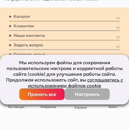
Каталог
Клиентам
Наши контакты
Задать вопрос
Оставить отзыв
Мы используем файлы для сохранения
пользовательских настроек и корректной работы
8 800 7009 161
Заказать звонок
сайта (cookie) для улучшения работы сайта.
Продолжая использовать сайт, вы
соглашаетесь с
Наши социальные
использованием файлов cookie
сети
Принять все
Настроить
Все права защищены © 2011-2026
bolshepodarkov.ru
На главную
Избранное
Войти
Корзина
Публичная оферта
Политика конфиденциальности
Согласие на рекламную рассылку
Согласие на обработку персональных данных