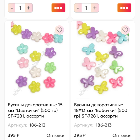
-
+
-
+
Бусины декоративные 15
Бусины декоративные
мм "Цветочки" (500 гр)
18*13 мм "Бабочки" (500
SF-7281, ассорти
гр) SF-7281, ассорти
Артикул:
186-212
Артикул:
186-213
395 ₽
Оптовая
395 ₽
Оптовая