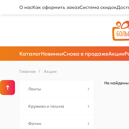
О нас
Как оформить заказ
Система скидок
Дост
Каталог
Новинки
Снова в продаже
Акции
Р
Главная
/
Акции
Не найдены 
Ленты
Кружево и тесьма
Фатин