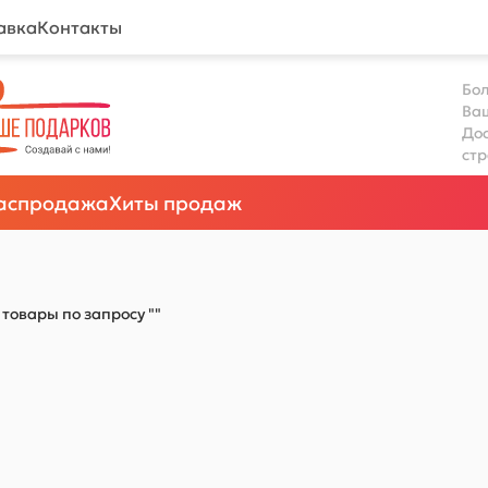
авка
Контакты
Бол
Ва
Дос
ст
аспродажа
Хиты продаж
товары по запросу ""