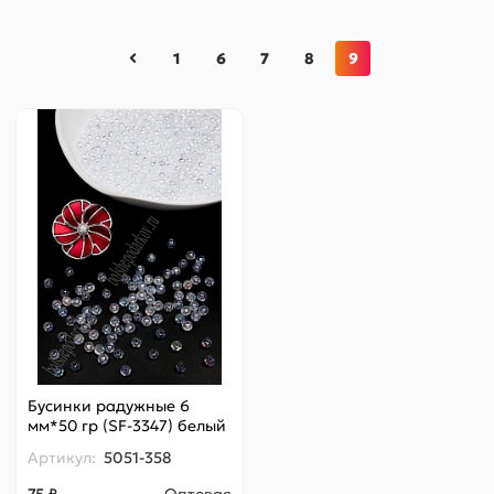
1
6
7
8
9
Бусинки радужные 6
мм*50 гр (SF-3347) белый
Артикул:
5051-358