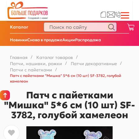
Каталог
Новинки
Снова в продаже
Акции
Распродажа
Главная
/
Каталог товаров
/
Патчи, нашивки, рожки
/
Патчи декоративные
/
Патчи с пайетками
/
Патч с пайетками "Мишка" 5*6 см (10 шт) SF-3782, голубой
хамелеон
Патч с пайетками
"Мишка" 5*6 см (10 шт) SF-
3782, голубой хамелеон