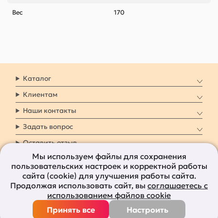
Вес
170
Каталог
Клиентам
Наши контакты
Задать вопрос
Оставить отзыв
Мы используем файлы для сохранения
пользовательских настроек и корректной работы
8 800 7009 161
Заказать звонок
сайта (cookie) для улучшения работы сайта.
Продолжая использовать сайт, вы
соглашаетесь с
Наши социальные
использованием файлов cookie
сети
Принять все
Настроить
Все права защищены © 2011-2026