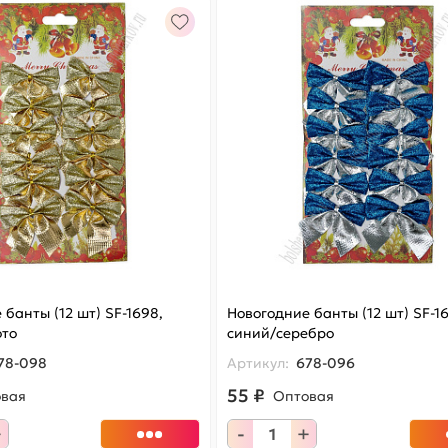
 банты (12 шт) SF-1698,
Новогодние банты (12 шт) SF-1
ото
синий/серебро
78-098
Артикул:
678-096
55 ₽
овая
Оптовая
+
-
+