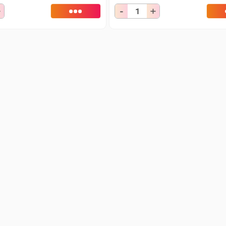
+
-
+