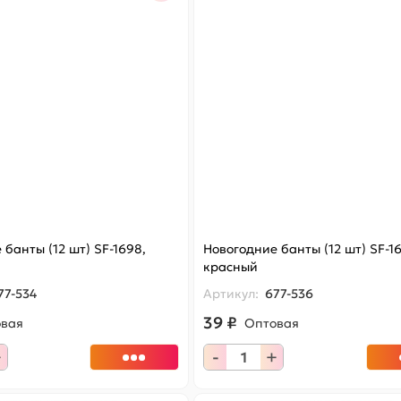
 банты (12 шт) SF-1698,
Новогодние банты (12 шт) SF-1
красный
77-534
Артикул:
677-536
39 ₽
овая
Оптовая
+
-
+