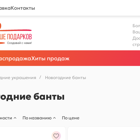
авка
Контакты
Бол
Ва
Дос
ст
аспродажа
Хиты продаж
одние украшения
/
Новогодние банты
годние банты
ности
По названию
По цене