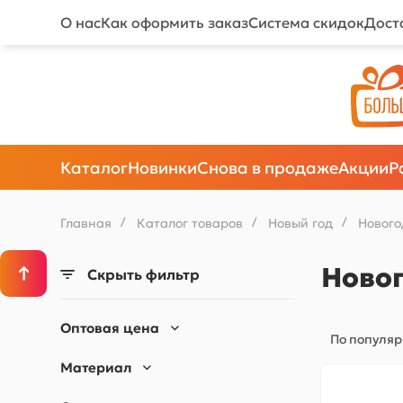
О нас
Как оформить заказ
Система скидок
Дост
Каталог
Новинки
Снова в продаже
Акции
Р
Главная
/
Каталог товаров
/
Новый год
/
Новог
Ново
Скрыть фильтр
Оптовая цена
По популяр
Материал