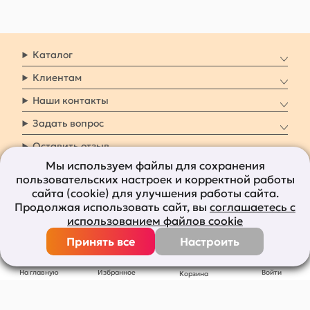
Каталог
Клиентам
Наши контакты
Задать вопрос
Оставить отзыв
Мы используем файлы для сохранения
пользовательских настроек и корректной работы
8 800 7009 161
Заказать звонок
сайта (cookie) для улучшения работы сайта.
Продолжая использовать сайт, вы
соглашаетесь с
Наши социальные
использованием файлов cookie
сети
Принять все
Настроить
Все права защищены © 2011-2026
bolshepodarkov.ru
На главную
Избранное
Войти
Корзина
Публичная оферта
Политика конфиденциальности
Согласие на рекламную рассылку