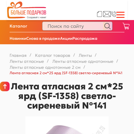
Каталог
Новинки
Снова в продаже
Акции
Распродажа
Главная
/
Каталог товаров
/
Ленты
/
Ленты атласные
/
Ленты атласные однотонные
/
Ленты атласные однотонные 2 см
/
Лента атласная 2 см*25 ярд (SF-1358) светло-сиреневый №141
Лента атласная 2 см*25
ярд (SF-1358) светло-
сиреневый №141