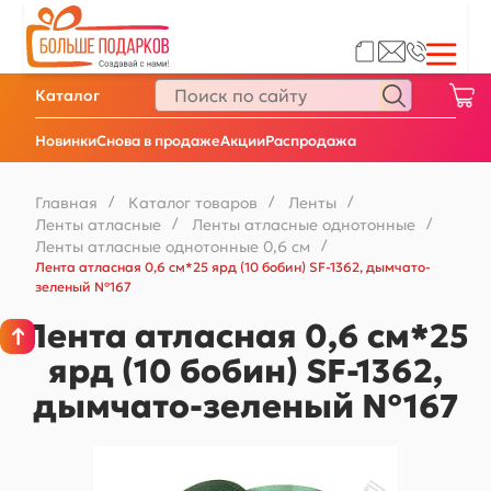
Каталог
Новинки
Снова в продаже
Акции
Распродажа
Главная
/
Каталог товаров
/
Ленты
/
Ленты атласные
/
Ленты атласные однотонные
/
Ленты атласные однотонные 0,6 см
/
Лента атласная 0,6 см*25 ярд (10 бобин) SF-1362, дымчато-
зеленый №167
Лента атласная 0,6 см*25
ярд (10 бобин) SF-1362,
дымчато-зеленый №167