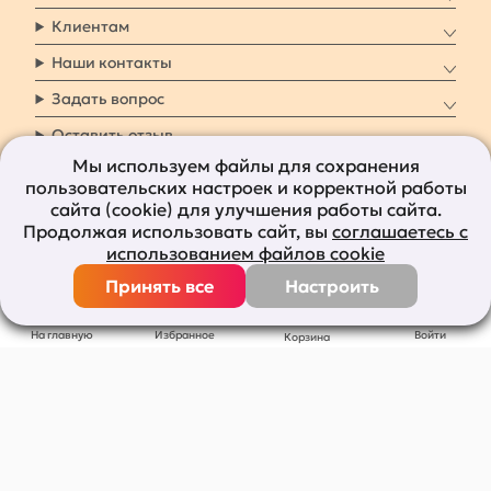
Клиентам
Наши контакты
Задать вопрос
Оставить отзыв
Мы используем файлы для сохранения
пользовательских настроек и корректной работы
8 800 7009 161
Заказать звонок
сайта (cookie) для улучшения работы сайта.
Продолжая использовать сайт, вы
соглашаетесь с
Наши социальные
использованием файлов cookie
сети
Принять все
Настроить
Все права защищены © 2011-2026
bolshepodarkov.ru
На главную
Избранное
Войти
Корзина
Публичная оферта
Политика конфиденциальности
Согласие на рекламную рассылку
Согласие на обработку персональных данных