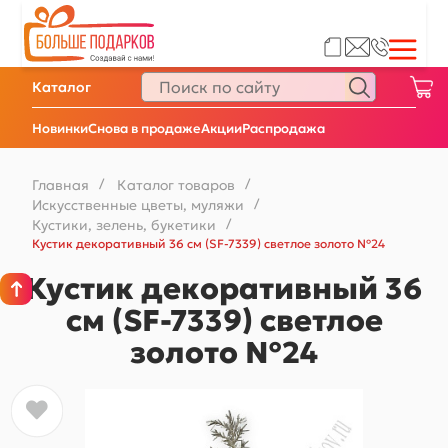
Каталог
Новинки
Снова в продаже
Акции
Распродажа
Главная
/
Каталог товаров
/
Искусственные цветы, муляжи
/
Кустики, зелень, букетики
/
Кустик декоративный 36 см (SF-7339) светлое золото №24
Кустик декоративный 36
см (SF-7339) светлое
золото №24