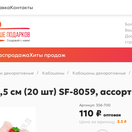
авка
Контакты
Бол
Ва
Дос
ст
аспродажа
Хиты продаж
и декоративные
/
Кабошоны
/
Кабошоны декоративные
/
5 см (20 шт) SF-8059, ассор
Артикул:
356-700
110 ₽
оптовая
Цена за
единицу
:
5.5 ₽