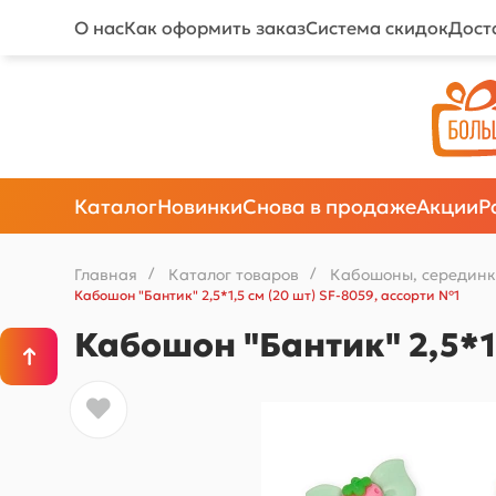
О нас
Как оформить заказ
Система скидок
Дост
Каталог
Новинки
Снова в продаже
Акции
Р
Главная
/
Каталог товаров
/
Кабошоны, серединк
Кабошон "Бантик" 2,5*1,5 см (20 шт) SF-8059, ассорти №1
Кабошон "Бантик" 2,5*1,