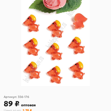
Артикул:
356-176
89 ₽
оптовая
Цена за
ед.
:
1.78 ₽