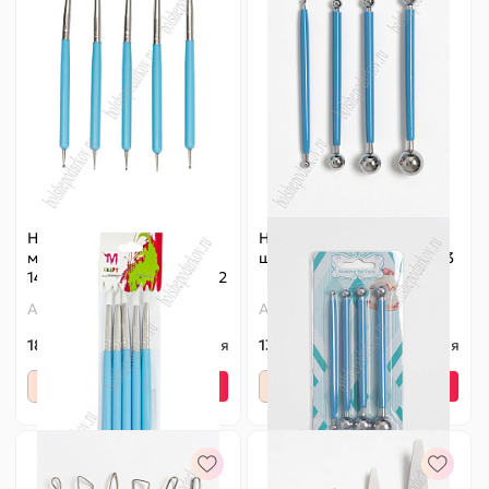
Набор стеков с
Набор стеков с
маленькими шариками
шариками (4 шт) SF-5503
14,5 см (5 шт) SF-5503, №2
Артикул:
140-622
Артикул:
140-550
185 ₽
Оптовая
132 ₽
Оптовая
-
+
-
+