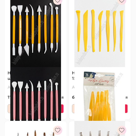
Набор стеков пластик (8
Набор стеков пластик
шт) SF-5517
15,5 см (7 шт) SF-5520
Артикул:
140-556
Артикул:
500-367
115 ₽
Оптовая
65 ₽
Оптовая
-
+
-
+