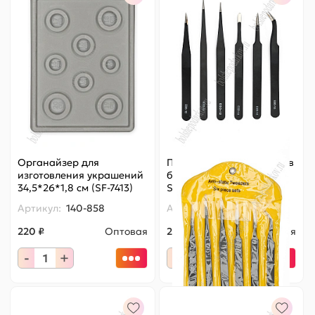
Органайзер для
Пинцеты для рукоделия в
изготовления украшений
блистере (6 предметов)
34,5*26*1,8 см (SF-7413)
SF-6161
Артикул:
140-858
Артикул:
140-598
220 ₽
Оптовая
295 ₽
Оптовая
-
+
-
+