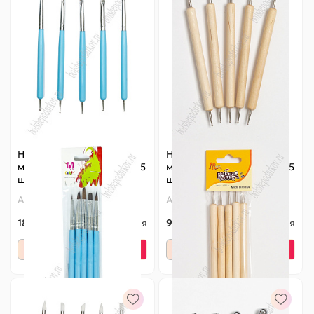
Набор стеков с
Набор стеков с
маленькими шариками (5
маленькими шариками (5
шт) SF-5503, №1
шт) SF-5504
Артикул:
140-621
Артикул:
140-551
185 ₽
Оптовая
98 ₽
Оптовая
-
+
-
+