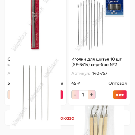
Спицы для вязания 20
Иголки для шитья 10 шт
см*2 мм (5 шт) SF-7771
(SF-3414) серебро №2
Артикул:
140-724
Артикул:
140-757
55 ₽
Оптовая
45 ₽
Оптовая
-
+
-
+
Показать еще