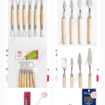
Набор стеков-петля (6
Набор шпателей (4 шт)
шт) SF-5518
SF-5505
Артикул:
140-557
Артикул:
140-552
195 ₽
Оптовая
168 ₽
Оптовая
-
+
-
+