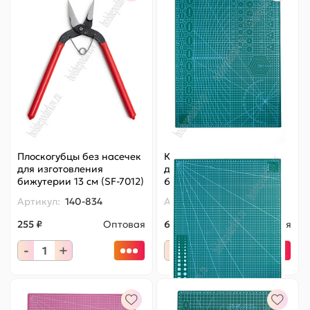
Плоскогубцы без насечек
Коврик для рукоделия
для изготовления
двухсторонний А2 (SF-
бижутерии 13 см (SF-7012)
6073) зеленый
Артикул:
140-834
Артикул:
140-585
255 ₽
Оптовая
695 ₽
Оптовая
-
+
-
+