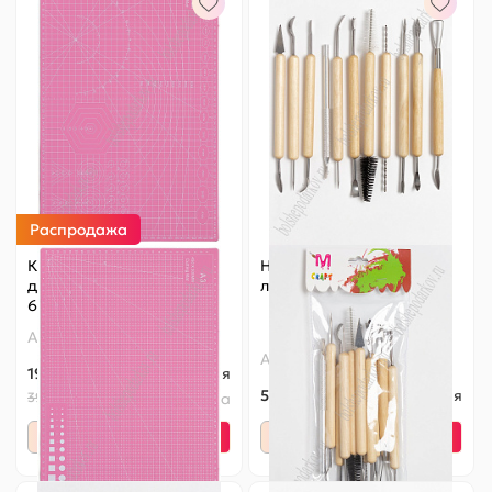
Распродажа
Коврик для рукоделия
Набор инструментов для
двухсторонний А3 (SF-
лепки (11 шт) SF-5519
6074) розовый УЦЕНКА
Артикул:
140-604
Артикул:
140-558
197 ₽
Оптовая
580 ₽
Оптовая
395 ₽
Старая цена
-
+
-
+