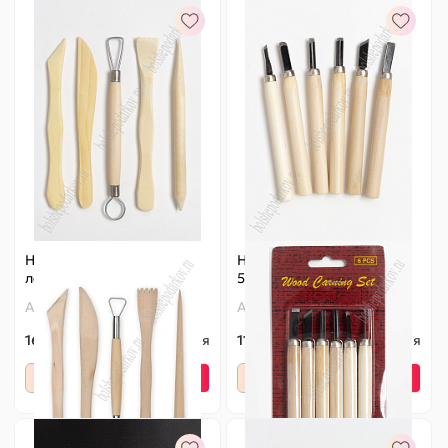
Набор инструментов для
Набор резцов (6 шт) SF-
лепки (5 шт) SF-5509
5502
Артикул:
140-554
Артикул:
140-549
168 ₽
Оптовая
115 ₽
Оптовая
-
+
-
+