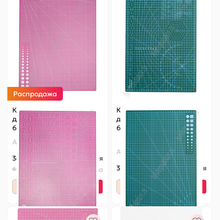
Распродажа
Коврик для рукоделия
Коврик для рукоделия
двухсторонний А2 (SF-
двухсторонний А3 (SF-
6073) розовый УЦЕНКА
6074) зеленый
Артикул:
140-780
Артикул:
140-586
347 ₽
Оптовая
395 ₽
Оптовая
695 ₽
Старая цена
-
+
-
+