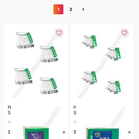
1
2
Набор булавок (432 шт)
Набор булавок (864 шт)
SF-3410
SF-3410
Артикул:
140-857
Артикул:
140-856
225 ₽
Оптовая
315 ₽
Оптовая