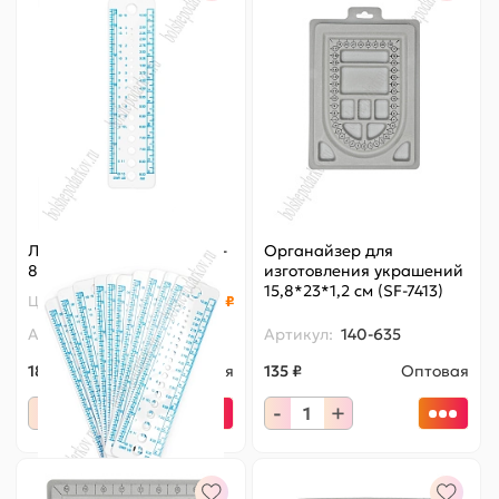
Линейка 14 см (10 шт) SF-
Органайзер для
8097
изготовления украшений
15,8*23*1,2 см (SF-7413)
Цена за
ед.
:
18.5 ₽
Артикул:
140-855
Артикул:
140-635
185 ₽
Оптовая
135 ₽
Оптовая
-
+
-
+