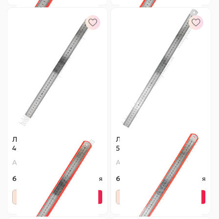
Линейка металлическая
Линейка металлическая
40 см (SF-7771)
50 см (SF-7771)
Артикул:
140-739
Артикул:
140-740
60 ₽
Оптовая
60 ₽
Оптовая
-
+
-
+