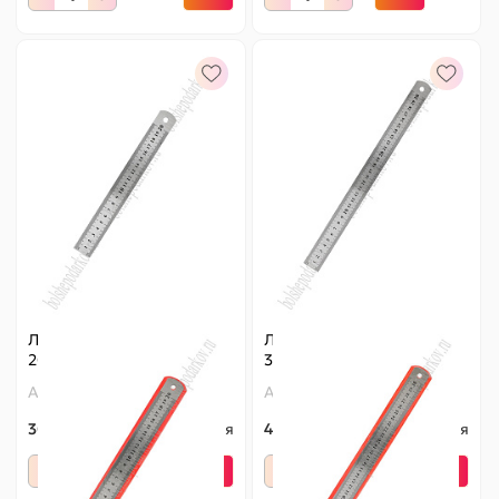
Линейка металлическая
Линейка металлическая
20 см (SF-7771)
30 см (SF-7771)
Артикул:
140-737
Артикул:
140-738
30 ₽
Оптовая
44 ₽
Оптовая
-
+
-
+