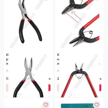
Инструмент для
Круглогубцы с вогнутым
рукоделия "Тонкогубцы
носиком для
изогнутые" (SF-6158)
изготовления бижутерии
(SF-7011)
Артикул:
140-783
Артикул:
140-602
155 ₽
Оптовая
255 ₽
Оптовая
-
+
-
+