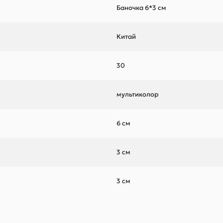
Баночка 6*3 см
Китай
30
мультиколор
6 см
3 см
3 см