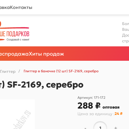
авка
Контакты
Бол
Ва
Дос
ст
аспродажа
Хиты продаж
Глиттер
/
Глиттер в баночке (12 шт) SF-2169, серебро
т) SF-2169, серебро
Артикул:
171-172
288 ₽
оптовая
Цена за
единицу
:
24 ₽
-
+