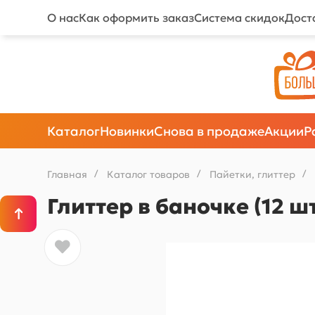
О нас
Как оформить заказ
Система скидок
Дост
Каталог
Новинки
Снова в продаже
Акции
Р
Главная
/
Каталог товаров
/
Пайетки, глиттер
/
Глиттер в баночке (12 ш