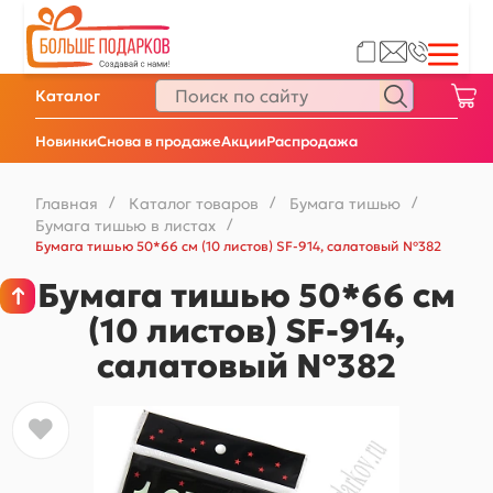
Каталог
Новинки
Снова в продаже
Акции
Распродажа
Главная
/
Каталог товаров
/
Бумага тишью
/
Бумага тишью в листах
/
Бумага тишью 50*66 см (10 листов) SF-914, салатовый №382
Бумага тишью 50*66 см
(10 листов) SF-914,
салатовый №382