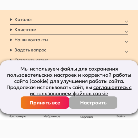
Каталог
Клиентам
Наши контакты
Задать вопрос
Оставить отзыв
Мы используем файлы для сохранения
пользовательских настроек и корректной работы
8 800 7009 161
Заказать звонок
сайта (cookie) для улучшения работы сайта.
Продолжая использовать сайт, вы
соглашаетесь с
Наши социальные
использованием файлов cookie
сети
Принять все
Настроить
Все права защищены © 2011-2026
bolshepodarkov.ru
На главную
Избранное
Войти
Корзина
Публичная оферта
Политика конфиденциальности
Согласие на рекламную рассылку
Согласие на обработку персональных данных