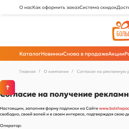
О нас
Как оформить заказ
Система скидок
Дост
Каталог
Новинки
Снова в продаже
Акции
Р
Главная
/
О компании
/
Согласие на рекламную 
Согласие на получение реклам
Настоящим, заполняя форму подписки на Сайте
www.bolshepod
свободно, своей волей и в своем интересе, подтверждая сво
Оператор: