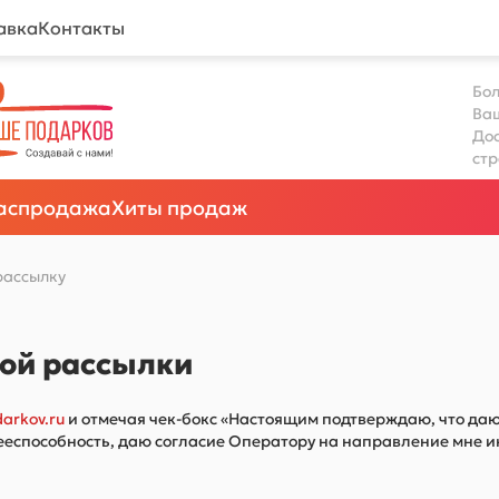
авка
Контакты
Бол
Ва
Дос
ст
аспродажа
Хиты продаж
рассылку
ной рассылки
arkov.ru
и отмечая чек-бокс «Настоящим подтверждаю, что даю
ю дееспособность, даю согласие Оператору на направление мн